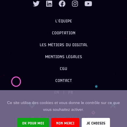
L’ÉQUIPE
COOPTATION
LES MÉTIERS DU DIGITAL
MENTIONS LÉGALES
CGU
CONTACT
EN
|
FR
Ce site utilise des cookies et vous donne le contrôle sur ce que
vous souhaitez activer.
Copyright ©
2026
- Urban Linker
OK POUR MOI
NON MERCI
JE CHOISIS