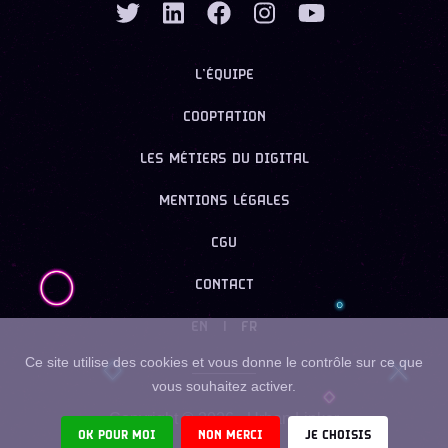
L’ÉQUIPE
COOPTATION
LES MÉTIERS DU DIGITAL
MENTIONS LÉGALES
CGU
CONTACT
EN
|
FR
Ce site utilise des cookies et vous donne le contrôle sur ce que
vous souhaitez activer.
Copyright ©
2026
- Urban Linker
OK POUR MOI
NON MERCI
JE CHOISIS