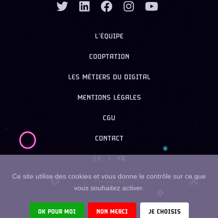
L’ÉQUIPE
COOPTATION
LES MÉTIERS DU DIGITAL
MENTIONS LÉGALES
CGU
CONTACT
EN
|
FR
Ce site utilise des cookies et vous donne le contrôle sur ce que
vous souhaitez activer.
Copyright ©
2026
- Urban Linker
OK POUR MOI
NON MERCI
JE CHOISIS