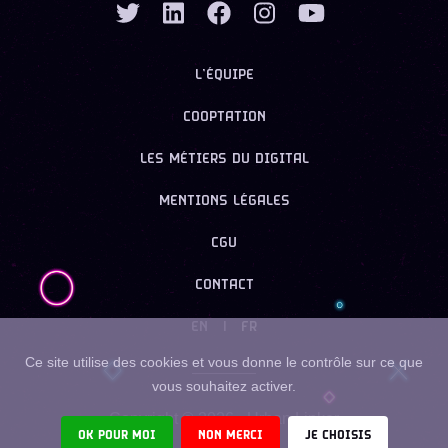
L’ÉQUIPE
COOPTATION
LES MÉTIERS DU DIGITAL
MENTIONS LÉGALES
CGU
CONTACT
EN
|
FR
Ce site utilise des cookies et vous donne le contrôle sur ce que
vous souhaitez activer.
Copyright ©
2026
- Urban Linker
OK POUR MOI
NON MERCI
JE CHOISIS