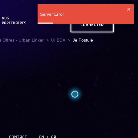
Server Error
SE
NOS
BLOG
PARTENAIRES
CONNECTER
 Offres - Urban Linker
UI BDX
Je Postule
CONTACT
EN
FR
|