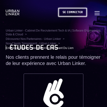
SE CONNECTER
Urban Linker - Cabinet De Recrutement Tech & IA | Software Engineering,
Data & Cloud
Découvrez Nos Partenaires - Urban Linker
Nos Clients Témoignent - Urban Linker
ÉTUDES DE CAS
Entourage Rompre Lisolement En Recreant Du Lien
Nos clients prennent le relais pour témoigner
de leur expérience avec Urban Linker.