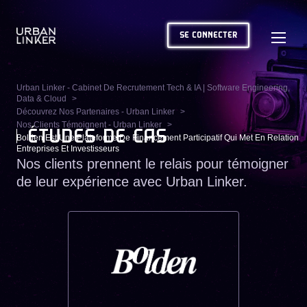
SE CONNECTER
Urban Linker - Cabinet De Recrutement Tech & IA | Software Engineering,
Data & Cloud
Découvrez Nos Partenaires - Urban Linker
Nos Clients Témoignent - Urban Linker
ÉTUDES DE CAS
Bolden Est Une Plateforme De Financement Participatif Qui Met En Relation
Entreprises Et Investisseurs
Nos clients prennent le relais pour témoigner
de leur expérience avec Urban Linker.