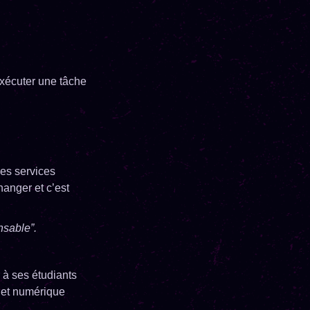
exécuter une tâche
des services
hanger et c’est
nsable”.
r à ses étudiants
 et numérique