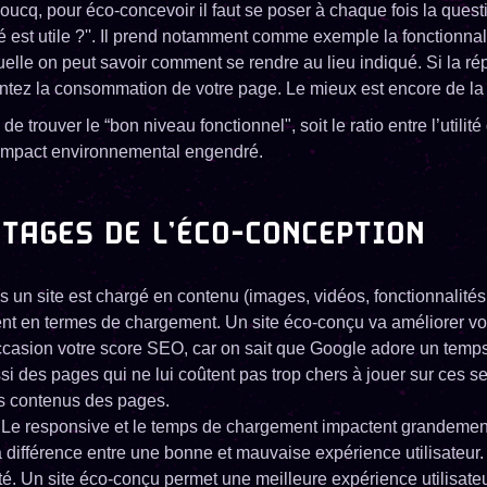
ucq, pour éco-concevoir il faut se poser à chaque fois la quest
té est utile ?''. Il prend notamment comme exemple la fonctionnali
uelle on peut savoir comment se rendre au lieu indiqué. Si la ré
tez la consommation de votre page. Le mieux est encore de la r
 de trouver le “bon niveau fonctionnel", soit le ratio entre l’utilité
 l'impact environnemental engendré.
TAGES DE L’ÉCO-CONCEPTION
s un site est chargé en contenu (images, vidéos, fonctionnalités, 
lent en termes de chargement. Un site éco-conçu va améliorer vo
casion votre score SEO, car on sait que Google adore un temp
si des pages qui ne lui coûtent pas trop chers à jouer sur ces s
es contenus des pages.
 Le responsive et le temps de chargement impactent grandement
a différence entre une bonne et mauvaise expérience utilisateur.
ilité. Un site éco-conçu permet une meilleure expérience utilisate