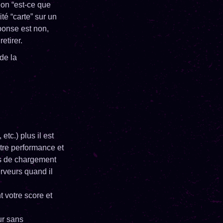
ion “est-ce que
té “carte” sur un
ponse est non,
etirer.
 de la
etc.) plus il est
tre performance et
s de chargement
erveurs quand il
 votre score et
ur sans