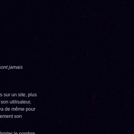
sont jamais
s sur un site, plus
on utilisateur,
n va de même pour
alement son
 limiter le nombre