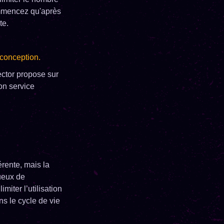
ommencez qu'après
te.
-conception.
ctor propose sur
on service
érente, mais la
tueux de
miter l’utilisation
s le cycle de vie