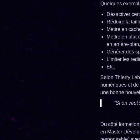
Quelques exemples
Désactiver cert
Réduire la taill
Mettre en cach
Mettre en plac
en arrière-plan
Générer des sp
Limiter les redi
Etc.
Selon Thierry Leb
numériques et de l
une bonne nouvell
“Si on veut 
Du côté formatio
en Master Dévelop
responsable” avec