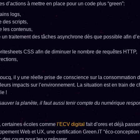
 d’actions à mettre en place pour un code plus “green”:
ains logs,
e des scripts,
e les contenus,
e un traitement des tâches asynchrone dès que possible afin d’
,
ritesheets CSS afin de diminuer le nombre de requêtes HTTP,
rections,
oucq, il y une réelle prise de conscience sur la consommation 
eurs impacts sur l’environnement. La situation est en train de c
e !
sauver la planète, il faut aussi tenir compte du numérique respo
n, certaines écoles comme
l’ECV digital
fait d’ores et déjà passe
pement Web et UX, une certification Green.IT “éco-conception
 des cours pour les y préparer.