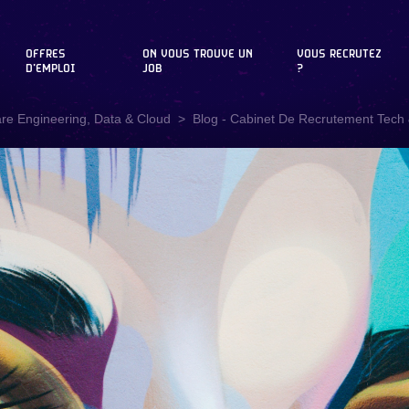
OFFRES
ON VOUS TROUVE UN
VOUS RECRUTEZ
D'EMPLOI
JOB
?
are Engineering, Data & Cloud
Blog - Cabinet De Recrutement Tech &