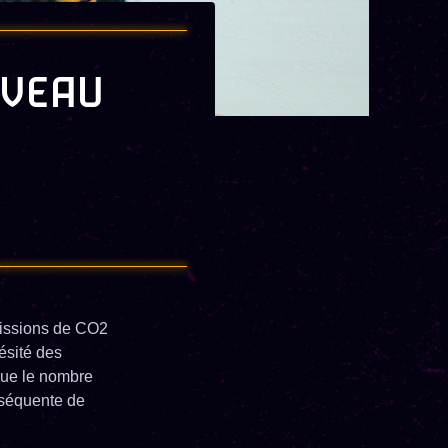
UVEAU
missions de CO2
ésité des
que le nombre
onséquente de