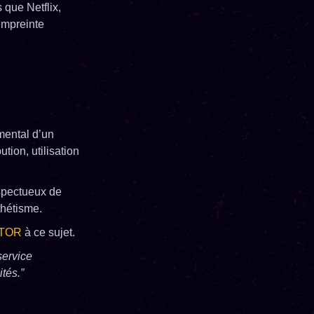
 que Netflix,
empreinte
mental d’un
ution, utilisation
espectueux de
thétisme.
TOR
à ce sujet.
service
ités.”