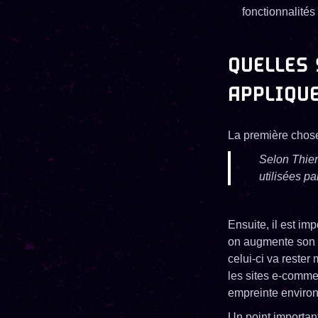
fonctionnalités
QUELLES 
APPLIQUE
La première chose 
Selon Thier
utilisées pa
Ensuite, il est imp
on augmente son e
celui-ci va rester
les sites e-comme
empreinte enviro
Un point important 