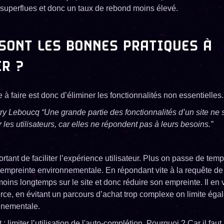
 superflues et donc un taux de rebond moins élevé.
SONT LES BONNES PRATIQUES À
R ?
à faire est donc d’éliminer les fonctionnalités non essentielles.
ry Leboucq “Une grande partie des fonctionnalités d’un site ne 
r les utilisateurs, car elles ne répondent pas à leurs besoins.”
ortant de faciliter l’expérience utilisateur. Plus on passe de temp
mpreinte environnementale. En répondant vite à la requête de s
 moins longtemps sur le site et donc réduire son empreinte. Il e
rce, en évitant un parcours d’achat trop complexe on limite ég
nnementale.
: limiter l’utilisation de l'auto-complétion. Pourquoi ? Car il faut