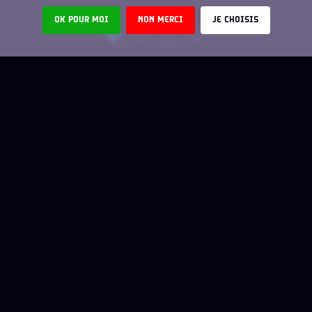
OK POUR MOI
NON MERCI
JE CHOISIS
L’ÉQUIPE
COOPTATION
LES MÉTIERS DU DIGITAL
MENTIONS LÉGALES