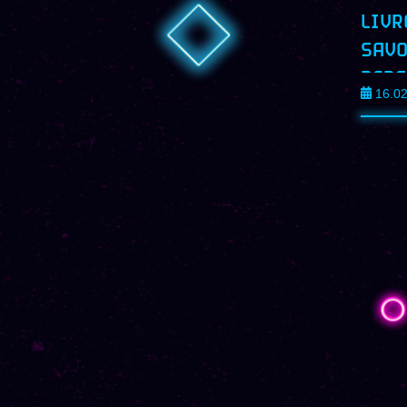
LIVR
SAVO
PERS
16.0