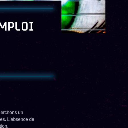
MPLOI
cherchons un
les. L'absence de
tion.