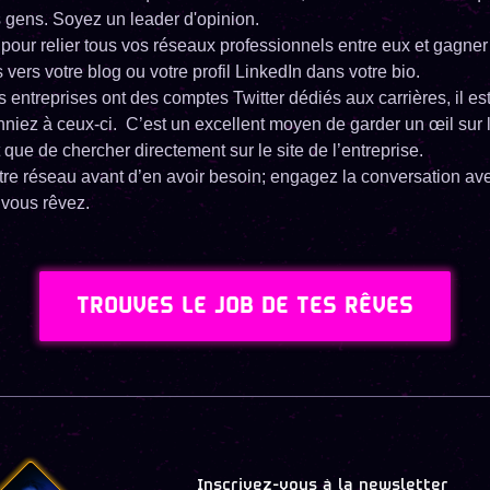
s gens. Soyez un leader d'opinion.
r pour relier tous vos réseaux professionnels entre eux et gagner e
s vers votre blog ou votre profil LinkedIn dans votre bio.
ntreprises ont des comptes Twitter dédiés aux carrières, il es
iez à ceux-ci. C’est un excellent moyen de garder un œil sur l
t que de chercher directement sur le site de l’entreprise.
tre réseau avant d’en avoir besoin; engagez la conversation av
t vous rêvez.
TROUVES LE JOB DE TES RÊVES
Inscrivez-vous à la newsletter