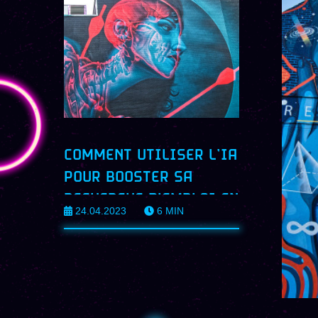
COMMENT UTILISER L’IA
POUR BOOSTER SA
RECHERCHE D’EMPLOI EN
24.04.2023
6
MIN
2023