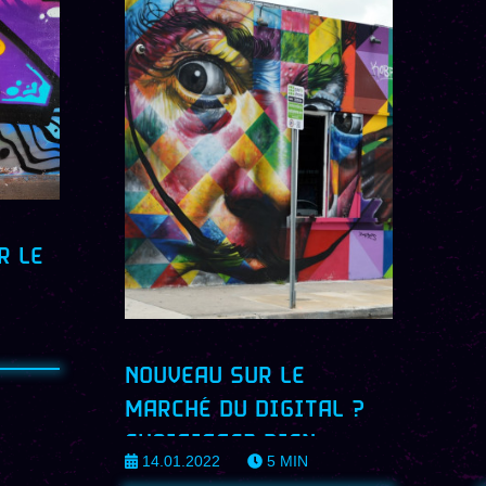
R LE
LUMM
NOUVEAU SUR LE
MARCHÉ DU DIGITAL ?
CHOISISSEZ BIEN
14.01.2022
5
MIN
L’ENVIRONNEMENT DANS