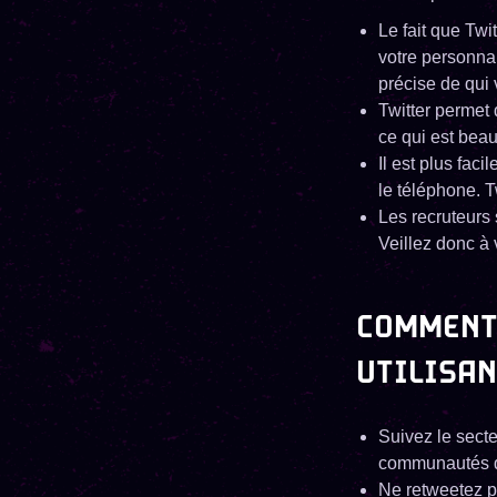
Le fait que Twit
votre personnal
précise de qui 
Twitter permet
ce qui est beau
Il est plus fac
le téléphone. T
Les recruteurs 
Veillez donc à 
COMMENT
UTILISA
Suivez le secte
communautés qu
Ne retweetez p