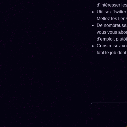
d’intéresser le
Utilisez Twitte
Mettez les lien
De nombreuses e
vous vous abonn
d'emploi, plutô
Construisez vo
font le job don