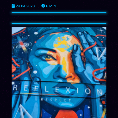
24.04.2023
6
MIN