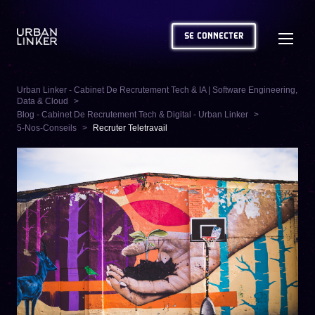
SE CONNECTER
Urban Linker - Cabinet De Recrutement Tech & IA | Software Engineering,
Data & Cloud
Blog - Cabinet De Recrutement Tech & Digital - Urban Linker
5-Nos-Conseils
Recruter Teletravail