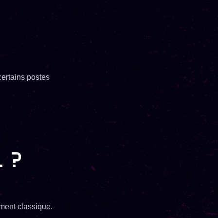
certains postes
 ?
ment classique.