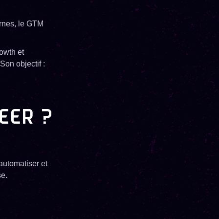
rnes, le GTM
owth et
Son objectif :
EER ?
automatiser et
e.