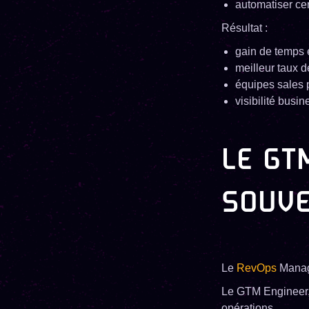
automatiser ce
Résultat :
gain de temps
meilleur taux 
équipes sales p
visibilité busi
LE GT
SOUVE
Le
RevOps
Manage
Le GTM Engineer, l
opérations.