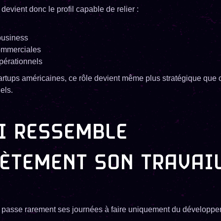
vient donc le profil capable de relier :
business
ommerciales
pérationnels
artups américaines, ce rôle devient même plus stratégique que 
els.
I RESSEMBLE
ÈTEMENT SON TRAVAIL
passe rarement ses journées à faire uniquement du développe