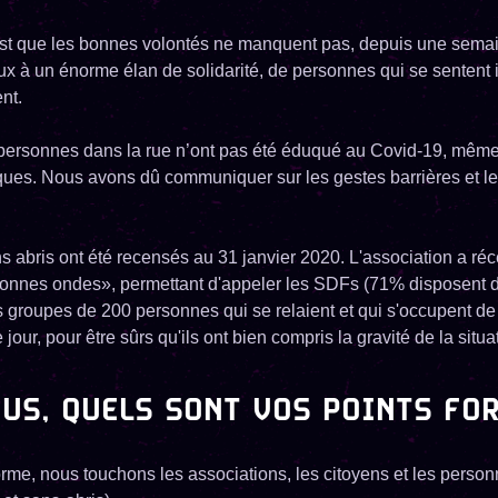
’est que les bonnes volontés ne manquent pas, depuis une semai
ux à un énorme élan de solidarité, de personnes qui se sentent
nt.
s personnes dans la rue n’ont pas été éduqué au Covid-19, même
ques. Nous avons dû communiquer sur les gestes barrières et l
ns abris ont été recensés au 31 janvier 2020. L'association a r
bonnes ondes», permettant d'appeler les SDFs (71% disposent 
es groupes de 200 personnes qui se relaient et qui s'occupent de
our, pour être sûrs qu'ils ont bien compris la gravité de la situa
US, QUELS SONT VOS POINTS FOR
rme, nous touchons les associations, les citoyens et les person