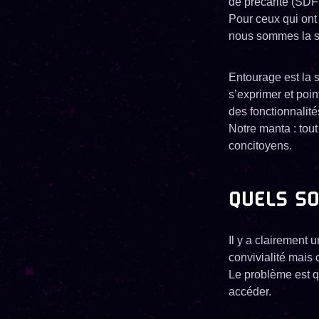
de précarité (SDF 
Pour ceux qui ont
nous sommes la so
Entourage est la s
s’exprimer et poi
des fonctionnalités
​Notre manta : tou
concitoyens.
QUELS SO
Il y a clairement
convivialité mais 
Le problème est q
accéder.