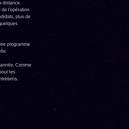
a distance.
 de l'opération
ndidats, plus de
 quelques
otre programme
lle.
tte année. Comme
pour les
ntretiens.