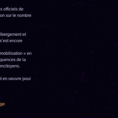
s officiels de
ion sur le nombre
hébergement et
 s’est encore
 mobilisation « en
équences de la
concitoyens.
ut en oeuvre pour
age