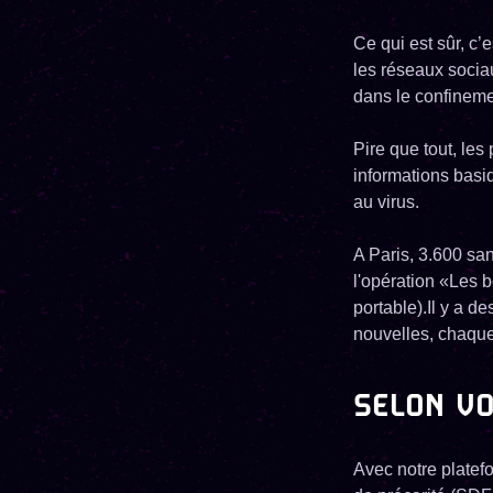
Ce qui est sûr, c
les réseaux socia
dans le confineme
Pire que tout, le
informations basi
au virus.
A Paris, 3.600 sa
l'opération «Les 
portable).Il y a d
nouvelles, chaque j
SELON VO
Avec notre platefo