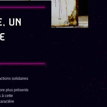
, UN
E
ctions solidaires
ore plus présents
 à cette
caractère