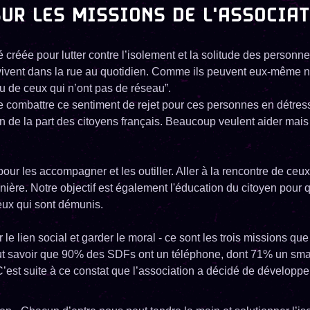
UR LES MISSIONS DE L'ASSOCIA
é créée pour lutter contre l’isolement et la solitude des personn
vivent dans la rue au quotidien. Comme ils peuvent eux-même n
 de ceux qui n’ont pas de réseau”.
combattre ce sentiment de rejet pour ces personnes en détress
 de la part des citoyens français. Beaucoup veulent aider mais
r les accompagner et les outiller. Aller à la rencontre de ceux
ière. Notre objectif est également l'éducation du citoyen pour qu
ux qui sont démunis.
 le lien social et garder le moral - ce sont les trois missions que
 faut savoir que 90% des SDFs ont un téléphone, dont 71% un sm
C’est suite à ce constat que l’association a décidé de développer