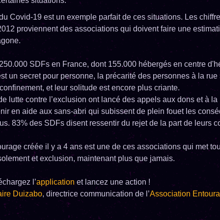
ertaines situations.
 du Covid-19 est un exemple parfait de ces situations. Les chiffre
2012 proviennent des associations qui doivent faire une estimat
agone.
on 250.000 SDFs en France, dont 155.000 hébergés en centre d'
est un secret pour personne, la précarité des personnes à la rue
onfinement, et leur solitude est encore plus criante.
e lutte contre l’exclusion ont lancé des appels aux dons et à la
nir en aide aux sans-abri qui subissent de plein fouet les cons
us. 83% des SDFs disent ressentir du rejet de la part de leurs 
urage créée il y a 4 ans est une de ces associations qui met to
 isolement et exclusion, maintenant plus que jamais.
échargez l’
application
et lancez une action !
aire Duizabo
, directrice communication de l’
Association Entour