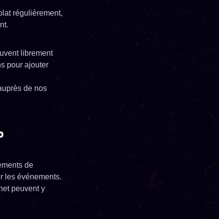
lat régulièrement,
nt.
euvent librement
s pour ajouter
 auprès de nos
?
nements de
ser les événements.
net peuvent y