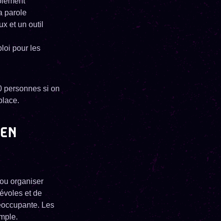
solement
a parole
x et un outil
loi pour les
0 personnes si on
 place.
 EN
 ou organiser
évoles et de
préoccupante. Les
emple.