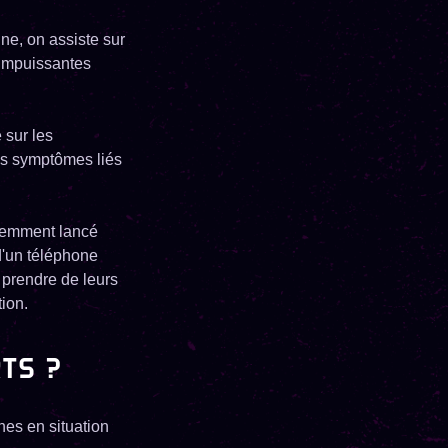
ne, on assiste sur
 impuissantes
 sur les
es symptômes liés
écemment lancé
d'un téléphone
 prendre de leurs
tion.
TS ?
nes en situation