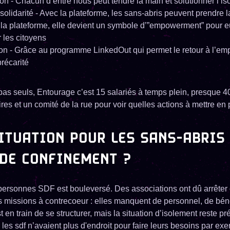
ion - Chacun d’entre nous peut tendre la main et solutionner l’i
solidarité - Avec la plateforme, les sans-abris peuvent prendre l
la plateforme, elle devient un symbole d’”empowerment” pour eu
r les citoyens
on - Grâce au programme LinkedOut qui permet le retour à l’emp
récarité
as seuls, Entourage c’est 15 salariés à temps plein, presque 4
ires et un comité de la rue pour voir quelles actions à mettre en
ITUATION POUR LES SANS-ABRIS
 DE CONFINEMENT ?
ersonnes SDF est bouleversé. Des associations ont dû arrêter
s missions à contrecoeur : elles manquent de personnel, de bén
est en train de se structurer, mais la situation d’isolement reste 
 les sdf n’avaient plus d'endroit pour faire leurs besoins par ex