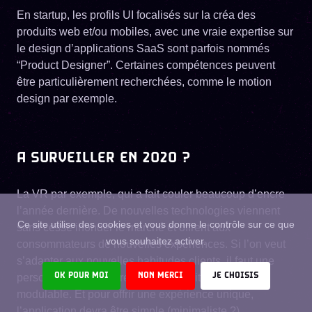
En startup, les profils UI focalisés sur la créa des
produits web et/ou mobiles, avec une vraie expertise sur
le design d’applications SaaS sont parfois nommés
“Product Designer”. Certaines compétences peuvent
être particulièrement recherchées, comme le motion
design par exemple.
A SURVEILLER EN 2020 ?
La VR par exemple, qui a fait couler beaucoup d’encre
l’année dernière. De nouvelles technologies viennent
Ce site utilise des cookies et vous donne le contrôle sur ce que
sans cesse inonder le marché et offrent aux
vous souhaitez activer.
consommateurs de nouvelles expériences. Si l’on veut
s’adapter aux nouvelles habitudes clients, il faut une
OK POUR MOI
NON MERCI
JE CHOISIS
personne qui puisse rendre le produit ou service
modulable. Et pour offrir une expérience unique,
l’application devra être simple (minimaliste ?),