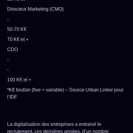
Directeur Marketing (CMO)
-
50-70 K€
70 K€ et +
CDO
-
-
100 K€ et +
*K€ brut/an (fixe + variable) – Source Urban Linker pour
l’IDF
La digitalisation des entreprises a entrainé le
recrutement, ces dernières années, d’un nombre