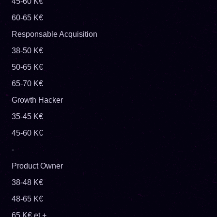
45-60 K€
60-65 K€
Responsable Acquisition
38-50 K€
50-65 K€
65-70 K€
Growth Hacker
35-45 K€
45-60 K€
-
Product Owner
38-48 K€
48-65 K€
65 K€ et +