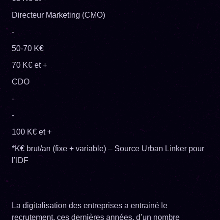
Directeur Marketing (CMO)
-
50-70 K€
70 K€ et +
CDO
-
-
100 K€ et +
*K€ brut/an (fixe + variable) – Source Urban Linker pour
l’IDF
La digitalisation des entreprises a entrainé le
recrutement, ces dernières années, d’un nombre