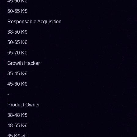
45-60 K€
60-65 K€
Responsable Acquisition
38-50 K€
50-65 K€
65-70 K€
Growth Hacker
35-45 K€
45-60 K€
-
Product Owner
38-48 K€
48-65 K€
65 K€ et +