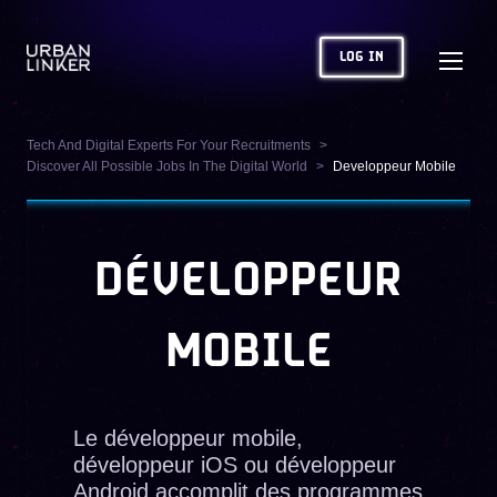
LOG IN
Tech And Digital Experts For Your Recruitments
Discover All Possible Jobs In The Digital World
Developpeur Mobile
DÉVELOPPEUR
MOBILE
Le développeur mobile,
développeur iOS ou développeur
Android accomplit des programmes