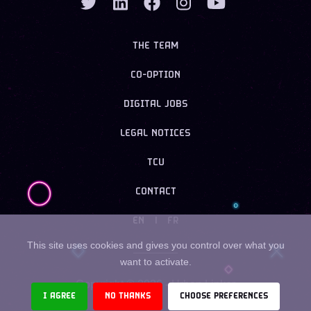
THE TEAM
CO-OPTION
DIGITAL JOBS
LEGAL NOTICES
TCU
CONTACT
EN
|
FR
This site uses cookies and gives you control over what you
want to activate.
Copyright ©
2026
- Urban Linker
I AGREE
NO THANKS
CHOOSE PREFERENCES