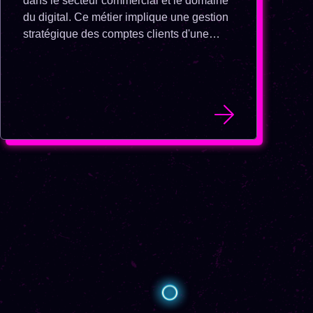
dans le secteur commercial et le domaine
du digital. Ce métier implique une gestion
stratégique des comptes clients d'une
entreprise pour optimiser les ventes et
renforcer la relation client. Le rôle de
l'Account Manager va au-delà de la simple
vente ; il s'agit de comprendre en
profondeur les besoins des clients et
d'offrir des solutions adaptées, en
collaboration avec les équipes de
marketing et de vente. Le rôle d’un
Account Manager est de gérer un
portefeuille de comptes clients. À partir de
la signature d’un contrat initié par un
Account Executive ou Business
Developer, il est responsable de la relation
client et de la gestion commerciale d’un
compte.