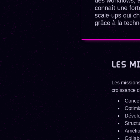
des workflows, 
connaît une fort
scale-ups qui ch
grâce à la techn
LES M
Les missions
croissance de
Concev
Optimi
Dévelo
Struct
Amélio
Collab