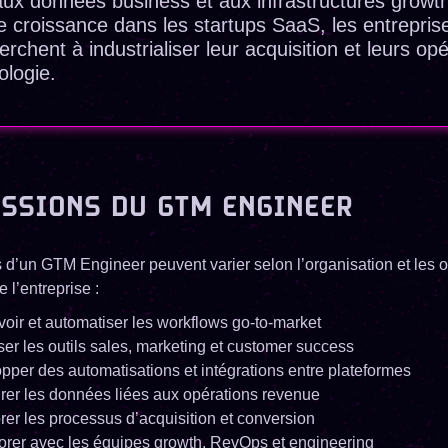
aux données business et aux infrastructures growt
e croissance dans les startups SaaS, les entreprise
erchent à industrialiser leur acquisition et leurs o
ologie.
ISSIONS DU GTM ENGINEER
 d’un GTM Engineer peuvent varier selon l’organisation et les o
 l’entreprise :
oir et automatiser les workflows go-to-market
ser les outils sales, marketing et customer success
pper des automatisations et intégrations entre plateformes
urer les données liées aux opérations revenue
rer les processus d’acquisition et conversion
orer avec les équipes growth, RevOps et engineering