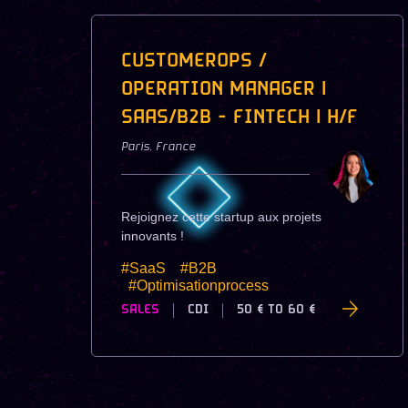
CUSTOMEROPS /
OPERATION MANAGER |
SAAS/B2B - FINTECH | H/F
Paris
,
France
Rejoignez cette startup aux projets
innovants !
#SaaS
#B2B
#Optimisationprocess
SALES
CDI
50 €
TO
60 €