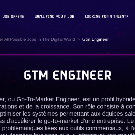
JOB OFFERS
WE'LL FIND YOU A JOB
LOOKING FOR A TALENT?
r All Possible Jobs In The Digital World
Gtm Engineer
GTM ENGINEER
, ou Go-To-Market Engineer, est un profil hybride
rations et de la croissance. Son rôle consiste à con
optimiser les systèmes permettant aux équipes sale
s d’accélérer le go-to-market d’une entreprise. 
es problématiques liées aux outils commerciaux, à l