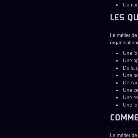
Compre
LES Q
Le métier de
organisationn
Une fo
Une ap
De la c
Une bo
De l’a
Une ca
Une ex
Une fo
COMME
Le métier de