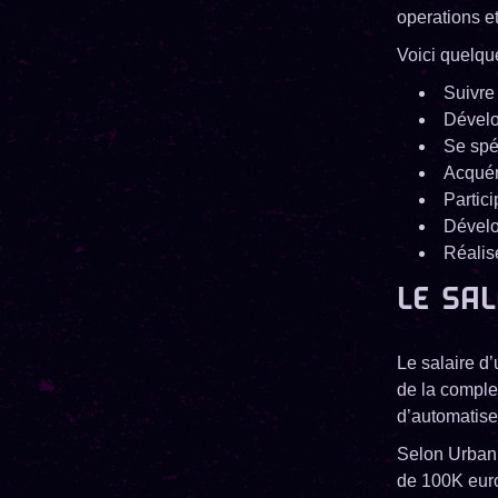
operations e
Voici quelqu
Suivre
Dévelo
Se spé
Acquér
Partic
Dévelo
Réalise
LE SA
Le salaire d
de la complex
d’automatise
Selon Urban 
de 100K euro