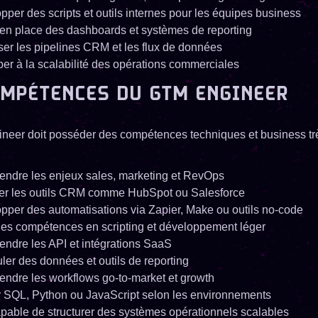
pper des scripts et outils internes pour les équipes business
 en place des dashboards et systèmes de reporting
ser les pipelines CRM et les flux de données
iper à la scalabilité des opérations commerciales
OMPÉTENCES DU GTM ENGINEER
eer doit posséder des compétences techniques et business tr
ndre les enjeux sales, marketing et RevOps
ser les outils CRM comme HubSpot ou Salesforce
pper des automatisations via Zapier, Make ou outils no-code
des compétences en scripting et développement léger
ndre les API et intégrations SaaS
ler des données et outils de reporting
ndre les workflows go-to-market et growth
er SQL, Python ou JavaScript selon les environnements
apable de structurer des systèmes opérationnels scalables