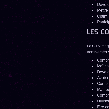
Dévelo
Mettre
Optimi
Partic
LES C
Le GTM Engin
transverses :
Compre
Maîtri
Dévelo
Avoir 
Compre
Manipu
Compre
Utilis
Être c