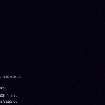
 maîtrisés et
hés.
50K à plus
ups SaaS ou