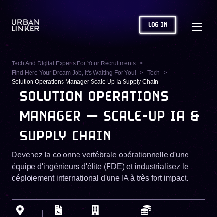
LOG IN
Tech And Digital Experts For Your Recruitments
Find Here Your Dream Job, It's Waiting For You!
Tech
Solution Operations Manager Scale Up Ia Supply Chain
SOLUTION OPERATIONS
MANAGER — SCALE-UP IA &
SUPPLY CHAIN
Devenez la colonne vertébrale opérationnelle d'une
équipe d'ingénieurs d'élite (FDE) et industrialisez le
déploiement international d'une IA à très fort impact.