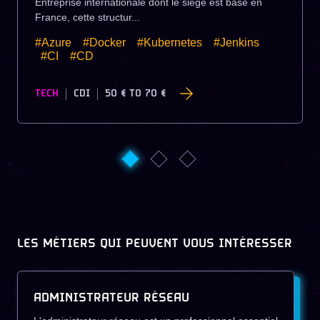
Entreprise internationale dont le siège est basé en
France, cette structur...
#Azure
#Docker
#Kubernetes
#Jenkins
#CI
#CD
TECH
CDI
50 €
TO
70 €
LES MÉTIERS QUI PEUVENT VOUS INTÉRESSER
ADMINISTRATEUR RÉSEAU