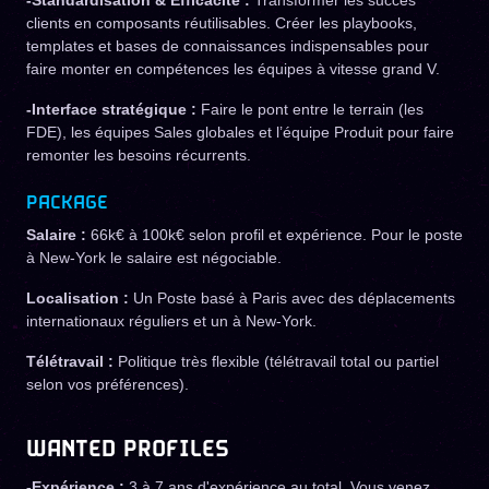
-Standardisation & Efficacité :
Transformer les succès
clients en composants réutilisables. Créer les playbooks,
templates et bases de connaissances indispensables pour
faire monter en compétences les équipes à vitesse grand V.
-Interface stratégique :
Faire le pont entre le terrain (les
FDE), les équipes Sales globales et l’équipe Produit pour faire
remonter les besoins récurrents.
PACKAGE
Salaire :
66k€ à 100k€ selon profil et expérience. Pour le poste
à New-York le salaire est négociable.
Localisation :
Un Poste basé à Paris avec des déplacements
internationaux réguliers et un à New-York.
Télétravail :
Politique très flexible (télétravail total ou partiel
selon vos préférences).
WANTED PROFILES
-Expérience :
3 à 7 ans d'expérience au total. Vous venez