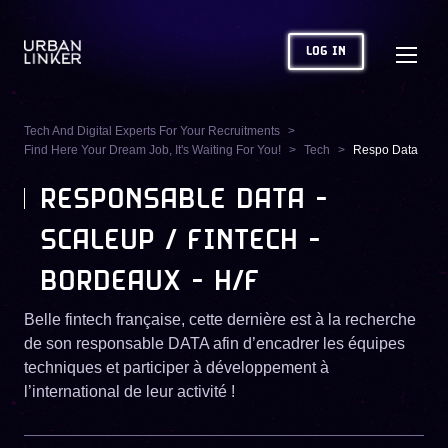
LOG IN
Tech And Digital Experts For Your Recruitments
Find Here Your Dream Job, It's Waiting For You!
Tech
Respo Data
RESPONSABLE DATA -
SCALEUP / FINTECH -
BORDEAUX - H/F
Belle fintech française, cette dernière est à la recherche
de son responsable DATA afin d’encadrer les équipes
techniques et participer à développement à
l’international de leur activité !