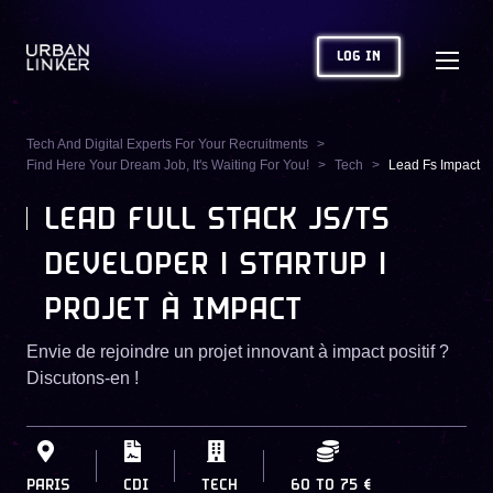
LOG IN
Tech And Digital Experts For Your Recruitments
Find Here Your Dream Job, It's Waiting For You!
Tech
Lead Fs Impact
LEAD FULL STACK JS/TS
DEVELOPER | STARTUP |
PROJET À IMPACT
Envie de rejoindre un projet innovant à impact positif ?
Discutons-en !
PARIS
CDI
TECH
60
TO
75 €