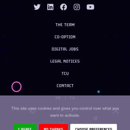
THE TEAM
CO-OPTION
DIGITAL JOBS
LEGAL NOTICES
TCU
CONTACT
EN
|
FR
This site uses cookies and gives you control over what you
want to activate.
Copyright ©
2026
- Urban Linker
I AGREE
NO THANKS
CHOOSE PREFERENCES