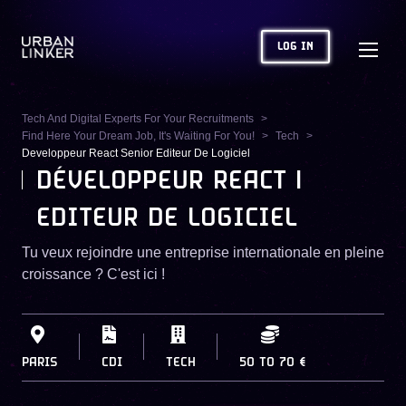
LOG IN
Tech And Digital Experts For Your Recruitments
Find Here Your Dream Job, It's Waiting For You!
Tech
Developpeur React Senior Editeur De Logiciel
DÉVELOPPEUR REACT |
EDITEUR DE LOGICIEL
Tu veux rejoindre une entreprise internationale en pleine
croissance ? C'est ici !
PARIS
CDI
TECH
50
TO
70 €