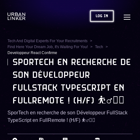
LOG IN
Tech And Digital Experts For Your Recruitments
Find Here Your Dream Job, It's Waiting For You!
Tech
Developpeur React Confirme
SPORTECH EN RECHERCHE DE
SON DÉVELOPPEUR
FULLSTACK TYPESCRIPT EN
FULLREMOTE ! (H/F) ⛹️‍♂️🏋️‍♀️
SporTech en recherche de son Développeur FullStack
TypeScript en FullRemote ! (H/F) ⛹️‍♂️🏋️‍♀️