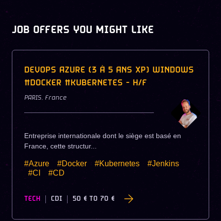
JOB OFFERS YOU MIGHT LIKE
DEVOPS AZURE (3 À 5 ANS XP) WINDOWS
#DOCKER #KUBERNETES - H/F
PARIS
,
France
Entreprise internationale dont le siège est basé en
France, cette structur...
#Azure
#Docker
#Kubernetes
#Jenkins
#CI
#CD
TECH
CDI
50 €
TO
70 €