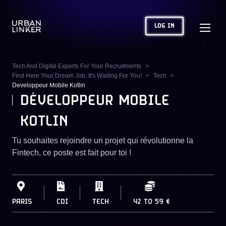
LOG IN
Tech And Digital Experts For Your Recruitments
Find Here Your Dream Job, It's Waiting For You!
Tech
Developpeur Mobile Kotlin
DÉVELOPPEUR MOBILE
KOTLIN
Tu souhaites rejoindre un projet qui révolutionne la
Fintech, ce poste est fait pour toi !
PARIS
CDI
TECH
42
TO
59 €