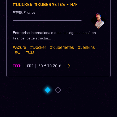
#DOCKER #KUBERNETES - H/F
PARIS
,
France
Entreprise internationale dont le siège est basé en
France, cette structur...
#Azure
#Docker
#Kubernetes
#Jenkins
#CI
#CD
TECH
CDI
50 €
TO
70 €