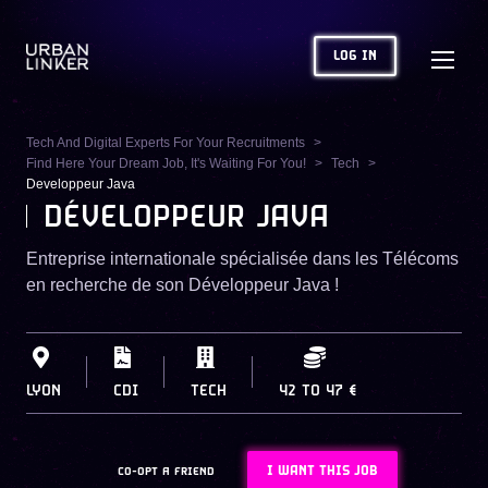
LOG IN
Tech And Digital Experts For Your Recruitments
Find Here Your Dream Job, It's Waiting For You!
Tech
Developpeur Java
DÉVELOPPEUR JAVA
Entreprise internationale spécialisée dans les Télécoms
en recherche de son Développeur Java !
LYON
CDI
TECH
42
TO
47 €
I WANT THIS JOB
CO-OPT A FRIEND