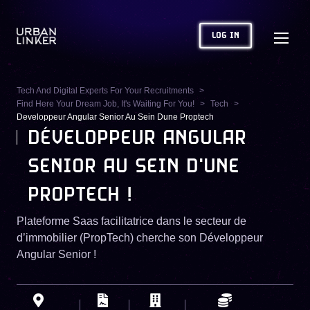
LOG IN
Tech And Digital Experts For Your Recruitments
Find Here Your Dream Job, It's Waiting For You!
Tech
Developpeur Angular Senior Au Sein Dune Proptech
DÉVELOPPEUR ANGULAR
SENIOR AU SEIN D'UNE
PROPTECH !
Plateforme Saas facilitatrice dans le secteur de
d’immobilier (PropTech) cherche son Développeur
Angular Senior !