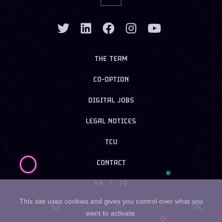
THE TEAM
CO-OPTION
DIGITAL JOBS
LEGAL NOTICES
TCU
CONTACT
EN
|
FR
This site uses cookies and gives you control over what you
want to activate.