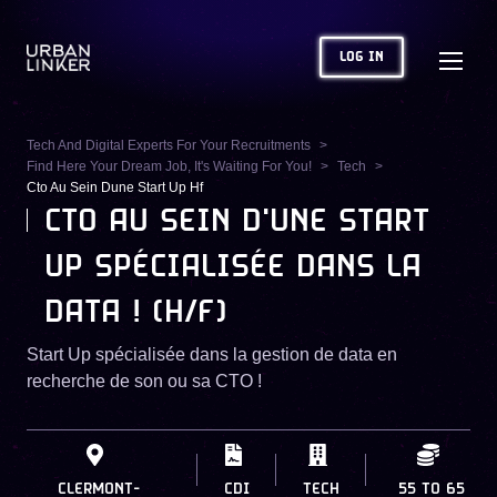
LOG IN
Tech And Digital Experts For Your Recruitments
Find Here Your Dream Job, It's Waiting For You!
Tech
Cto Au Sein Dune Start Up Hf
CTO AU SEIN D'UNE START
UP SPÉCIALISÉE DANS LA
DATA ! (H/F)
Start Up spécialisée dans la gestion de data en
recherche de son ou sa CTO !
CLERMONT-
CDI
TECH
55
TO
65