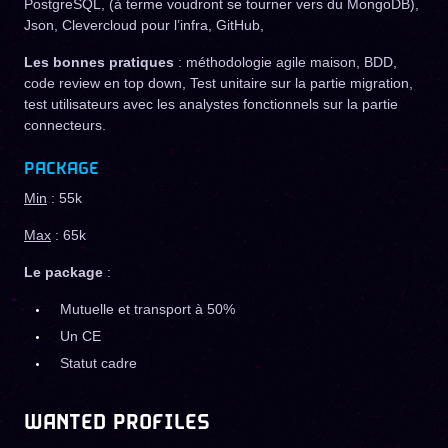
PostgreSQL, (à terme voudront se tourner vers du MongoDB),
Json, Clevercloud pour l’infra, GitHub,
Les bonnes pratiques
: méthodologie agile maison, BDD,
code review en top down, Test unitaire sur la partie migration,
test utilisateurs avec les analystes fonctionnels sur la partie
connecteurs.
PACKAGE
Min
: 55k
Max
: 65k
Le package
:
Mutuelle et transport à 50%
Un CE
Statut cadre
WANTED PROFILES