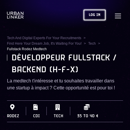
LOG IN
Tech And Digital Experts For Your Recruitments
Find Here Your Dream Job, It's Waiting For You!
Tech
Fullstack Rodez Medtech
DÉVELOPPEUR FULLSTACK /
BACKEND (H-F-X)
La medtech t'intéresse et tu souhaites travailler dans
une startup à impact ? Cette opportunité est pour toi !
RODEZ
CDI
TECH
35
TO
40 €