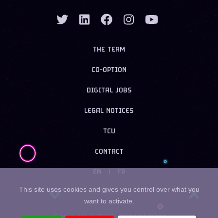
THE TEAM
CO-OPTION
DIGITAL JOBS
LEGAL NOTICES
TCU
CONTACT
EN
|
FR
This site uses cookies and gives you control over what you
want to activate.
Copyright ©
2026
- Urban Linker