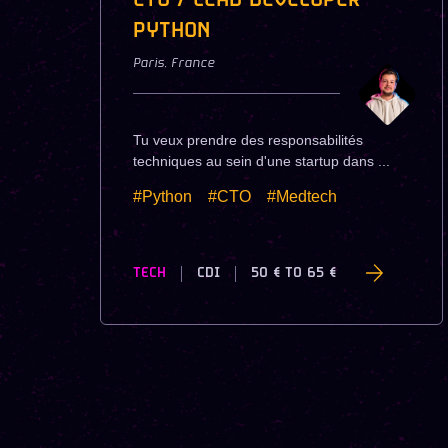
CTO / LEAD DEVELOPER
PYTHON
Paris
,
France
Tu veux prendre des responsabilités
techniques au sein d'une startup dans ...
#Python
#CTO
#Medtech
TECH
CDI
50 €
TO
65 €