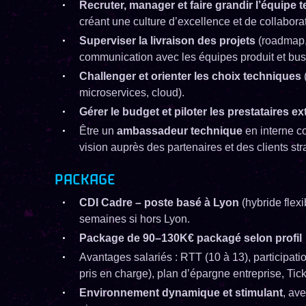
Recruter, manager et faire grandir l’équipe 
créant une culture d’excellence et de collaborat
Superviser la livraison des projets
(roadmap, a
communication avec les équipes produit et bus
Challenger et orienter les choix techniques
(
microservices, cloud).
Gérer le budget et piloter les prestataires e
Être un
ambassadeur technique
en interne co
vision auprès des partenaires et des clients str
PACKAGE
CDI Cadre – poste basé à Lyon
(hybride flexi
semaines si hors Lyon.
Package de 90–130K€ packagé selon profil
Avantages salariés : RTT (10 à 13), participa
pris en charge), plan d’épargne entreprise, Tic
Environnement dynamique et stimulant
, av