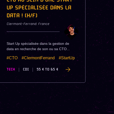
CTO AU SEIN D'UNE START
UP SPÉCIALISÉE DANS LA
DATA ! (H/F)
Clermont-Ferrand
,
France
Start Up spécialisée dans la gestion de
data en recherche de son ou sa CTO...
#CTO
#ClermontFerrand
#StartUp
TECH
CDI
55 €
TO
65 €