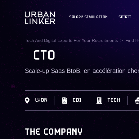
SALARY SIMULATION
SPIRIT
Tech And Digital Experts For Your Recruitments
Find H
CTO
Scale-up Saas BtoB, en accélération che
LYON
CDI
TECH
THE COMPANY