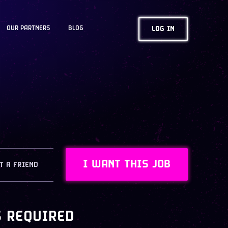
OUR PARTNERS
BLOG
LOG IN
I WANT THIS JOB
T A FRIEND
S REQUIRED