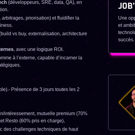
tech
(développeurs, SRE, data, QA), en
JOB
ion.
rbitrages, priorisation) et fluidifier la
Une opp
iness.
et ambi
technol
build vs buy, externalisation, architecture
succès.
xternes
, avec une logique ROI.
mme à l’externe, capable d’incarner la
atégiques.
ble).- Présence de 3 jours toutes les 2
tion/intéressement, mutuelle premium (70%
ket Resto (60% pris en charge),
ec des challenges techniques de haut