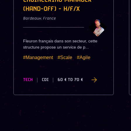
ENGINEERING MANAGER
(HAND-OFF) - H/F/X
Bordeaux
,
France
Fleuron français dans son secteur, cette
structure propose un service de p...
#Management
#Scale
#Agile
TECH
CDI
60 €
TO
70 €