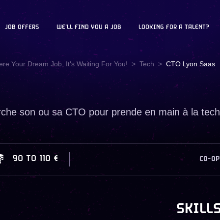
JOB OFFERS
WE'LL FIND YOU A JOB
LOOKING FOR A TALENT?
ere Your Dream Job, It's Waiting For You!
Tech
CTO Lyon Saas
rche son ou sa CTO pour prende en main à la tech
90
TO
110 €
CO-OP
SKILL