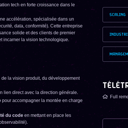
tion tech en forte croissance dans le
SCALING
e accélération, spécialisée dans un
rité, data, conformité). Cette entreprise
ance solide et des clients de premier
INDUSTRI
et incarner la vision technologique.
MANAGEM
e de la vision produit, du développement
TÉLÉT
n lien direct avec la direction générale.
Full rem
e
pour accompagner la montée en charge
lité du code
en mettant en place les
observabilité).