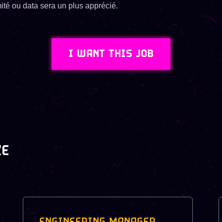
ité ou data sera un plus apprécié.
I WANT THIS JOB
KE