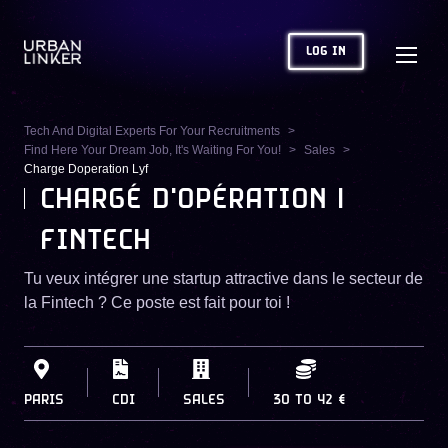
LOG IN
Tech And Digital Experts For Your Recruitments
Find Here Your Dream Job, It's Waiting For You!
Sales
Charge Doperation Lyf
CHARGÉ D'OPÉRATION |
FINTECH
Tu veux intégrer une startup attractive dans le secteur de
la Fintech ? Ce poste est fait pour toi !
PARIS
CDI
SALES
30
TO
42 €