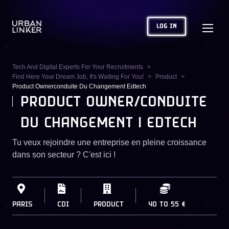
LOG IN
Tech And Digital Experts For Your Recruitments
Find Here Your Dream Job, It's Waiting For You!
Product
Product Ownerconduite Du Changement Edtech
PRODUCT OWNER/CONDUITE
DU CHANGEMENT | EDTECH
Tu veux rejoindre une entreprise en pleine croissance
dans son secteur ? C'est ici !
PARIS
CDI
PRODUCT
40
TO
55 €