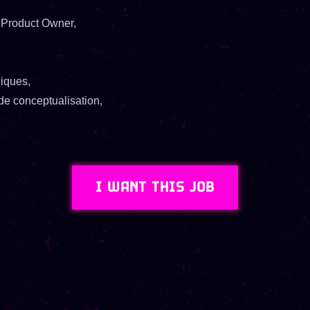
 Product Owner,
iques,
de conceptualisation,
I WANT THIS JOB