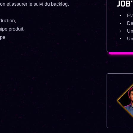
JOB
ion et assurer le suivi du backlog,
Év
duction,
De
ipe produit,
Un
ipe.
Un