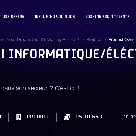
JOB OFFERS
WE'LL FIND YOU A JOB
LOOKING FOR A TALENT?
ere Your Dream Job, It's Waiting For You!
Product
Product Owner
| INFORMATIQUE/ÉLÉC
dans son secteur ? C'est ici !
I
PRODUCT
45
TO
65 €
CO-OP