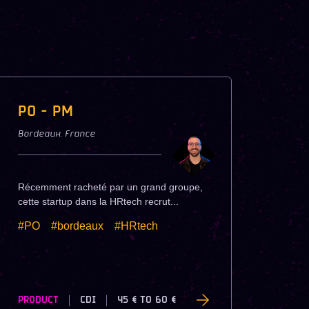
PO - PM
Bordeaux
,
France
Récemment racheté par un grand groupe,
cette startup dans la HRtech recrut...
#PO
#bordeaux
#HRtech
PRODUCT
CDI
45 €
TO
60 €