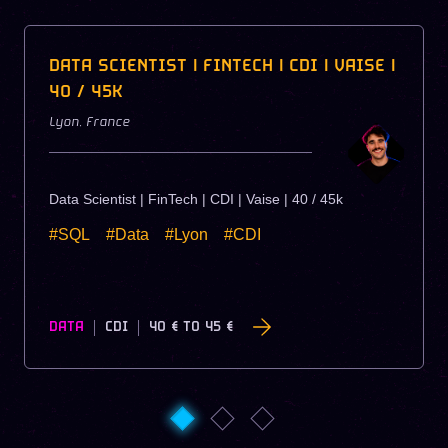
DATA SCIENTIST | FINTECH | CDI | VAISE |
40 / 45K
Lyon
,
France
Data Scientist | FinTech | CDI | Vaise | 40 / 45k
#SQL
#Data
#Lyon
#CDI
DATA
CDI
40 €
TO
45 €