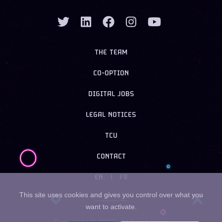
THE TEAM
CO-OPTION
DIGITAL JOBS
LEGAL NOTICES
TCU
CONTACT
EN
|
FR
This site uses cookies and gives you control over what you
want to activate.