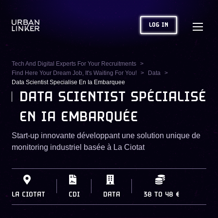
LOG IN
Tech And Digital Experts For Your Recruitments
Find Here Your Dream Job, It's Waiting For You!
Data
Data Scientist Specialise En Ia Embarquee
DATA SCIENTIST SPÉCIALISÉ
EN IA EMBARQUÉE
Start-up innovante développant une solution unique de
monitoring industriel basée à La Ciotat
LA CIOTAT
CDI
DATA
38
TO
48 €