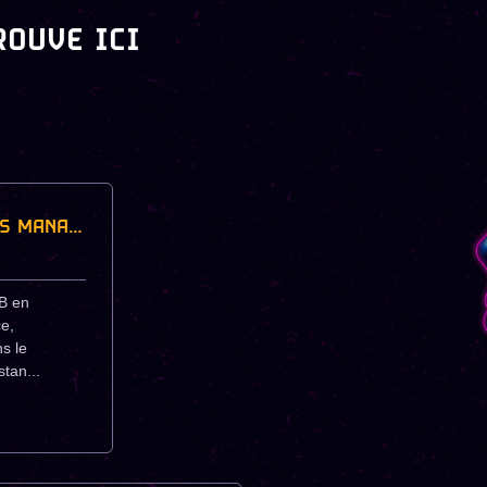
ROUVE ICI
OPERATIONS MANAGER - FINTECH B2B (H/F)
B en
e,
s le
tan...