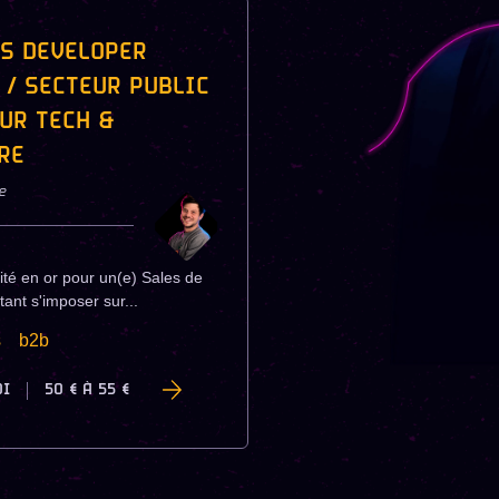
S DEVELOPER
 / SECTEUR PUBLIC
UR TECH &
RE
e
té en or pour un(e) Sales de
tant s'imposer sur...
s
b2b
DI
50 €
À
55 €