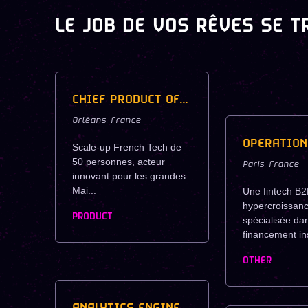
LE JOB DE VOS RÊVES SE T
CHIEF PRODUCT OFFICER - SCALE-UP TECH & LUXE
Orléans
,
France
Scale-up French Tech de
50 personnes, acteur
Paris
,
France
innovant pour les grandes
Mai...
Une fintech B2
hypercroissanc
PRODUCT
spécialisée dan
financement ins
OTHER