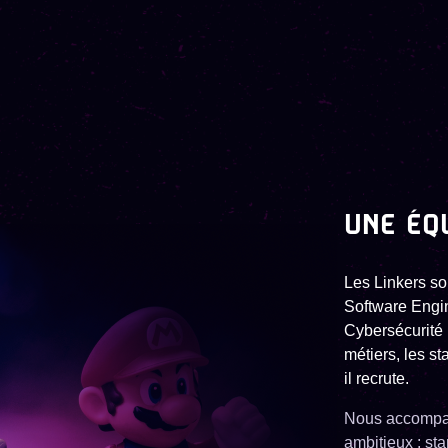
UNE ÉQ
Les Linkers so
Software Engin
Cybersécurité 
métiers, les s
il recrute.
Nous accompag
ambitieux : st