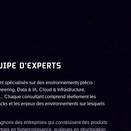
UIPE D'EXPERTS
nt spécialisés sur des environnements précis :
eering, Data & IA, Cloud & Infrastructure,
... Chaque consultant comprend réellement les
tacks et les enjeux des environnements sur lesquels
nons des entreprises qui construisent des produits
artups en hypercroissance, scaleups en structuration,