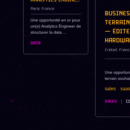
ANALYTICS ENGINEER CONFIRMÉ / SENIOR — SCALE-UP PLATEFORME MÉDIA & CREATORS
Paris
,
France
BUSINES
Une opportunité en or pour
TERRAIN
un(e) Analytics Engineer de
— ÉDITE
structurer la data ...
HARDWA
DATA
Créteil
,
Franc
Une opportuni
terrain souhai
sales
saa
SALES
C